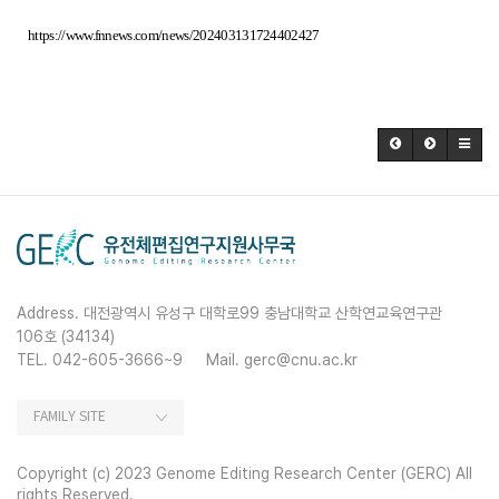
https://www.fnnews.com/news/202403131724402427
Address. 대전광역시 유성구 대학로99 충남대학교 산학연교육연구관
106호 (34134)
TEL. 042-605-3666~9
Mail. gerc@cnu.ac.kr
Copyright (c) 2023 Genome Editing Research Center (GERC) All
rights Reserved.