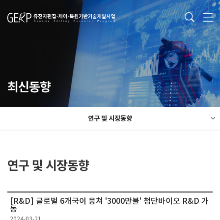
최신동향
연구 및 시장동향
연구 및 시장동향
[R&D] 글로벌 6개국이 뭉쳐 '3000만불' 첨단바이오 R&D 가
동
2024-03-21