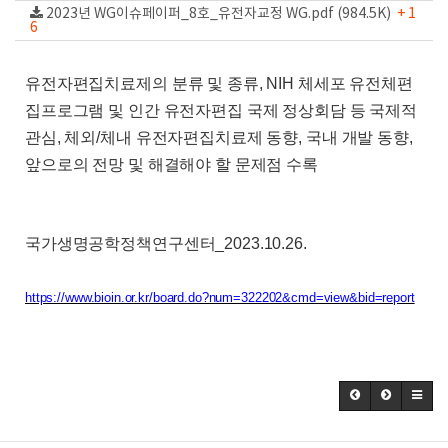
2023년 WG이슈페이퍼_8호_유전자교정 WG.pdf (984.5K)
+ 1
6
유전자편집치료제의 분류 및 종류
, NIH
체세포 유전체편
집프로그램 및 인간 유전자편집 국제 정상회담 등 국제적
관심
,
체외
/
체내 유전자편집치료제 동향
,
국내 개발 동향
,
앞으로의 전망 및 해결해야 할 문제점 수록
국가생명공학정책연구센터
_2023.10.26.
https://www.bioin.or.kr/board.do?num=322202&cmd=view&bid=report