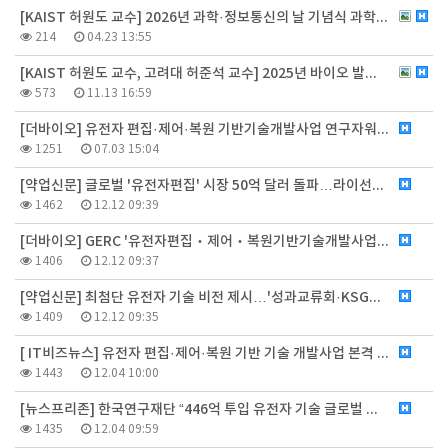
[KAIST 허원도 교수] 2026년 과학·정보통신의 날 기념식 과학기술훈장 웅비장 수상
214
04.23 13:55
[KAIST 허원도 교수, 고려대 허준석 교수] 2025년 바이오 발전 유공 장관표창
573
11.13 16:59
[더바이오] 유전자 편집·제어·복원 기반기술개발사업 연구자워크숍 개최_2024.06.24.
1251
07.03 15:04
[약업신문] 글로벌 '유전자편집' 시장 50억 달러 돌파…라이선스 딜만 153억 달러_2023.11.06.
1462
12.12 09:39
[더바이오] GERC '유전자편집‧제어‧복원기반기술개발사업 성과교류회' 개최_2023.11.04.
1406
12.12 09:37
[약업신문] 최첨단 유전자 기술 비전 제시…'성과교류회·KSGCT' 성료_2023.11.03
1409
12.12 09:35
[ IT비즈뉴스] 유전자 편집·제어·복원 기반 기술 개발사업 본격 착수_2023.08.17
1443
12.04 10:00
[뉴스프리존] 한국연구재단 “446억 투입 유전자 기술 글로벌 경쟁력 키운다”_2023.08.17
1435
12.04 09:59