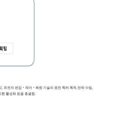
고
,
유전자 편집
‧
제어
‧
복원 기술의
원천 특허
획득 전략 수립
,
교환 활성화 등을 총괄함
.