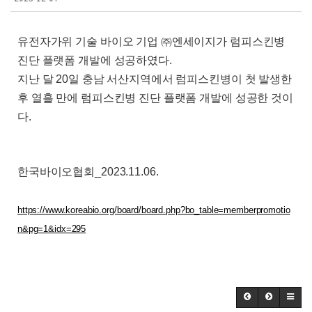
유전자가위 기술 바이오 기업
㈜
엔세이지가 럼피스킨병
진단 플랫폼 개발에 성공하였다
.
지난 달
20
일 충남 서산지역에서 럼피스킨병이 첫 발생한
후 열흘 만에 럼피스킨병 진단 플랫폼 개발에 성공한 것이
다
.
한국바이오협회
_2023.11.06.
https://www.koreabio.org/board/board.php?bo_table=memberpromotio
n&pg=1&idx=295